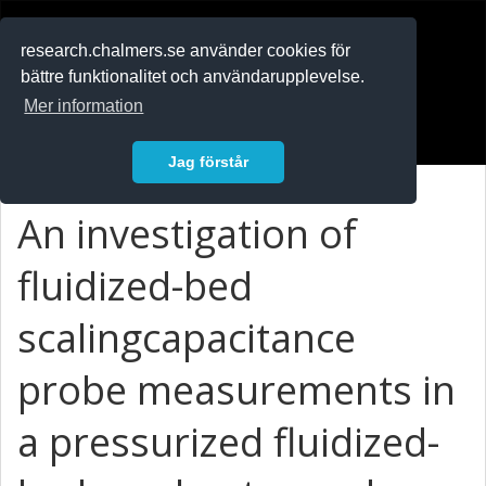
RESEARCH
.chalmers.se
research.chalmers.se använder cookies för
bättre funktionalitet och användarupplevelse.
In English
Mer information
Logga in
Jag förstår
An investigation of
fluidized-bed
scalingcapacitance
probe measurements in
a pressurized fluidized-