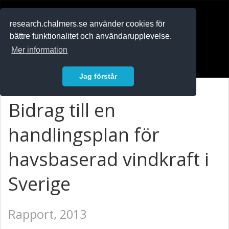
RESEARCH
.chalmers.se
research.chalmers.se använder cookies för
bättre funktionalitet och användarupplevelse.
In English
Mer information
Logga in
Jag förstår
Bidrag till en
handlingsplan för
havsbaserad vindkraft i
Sverige
Rapport, 2013