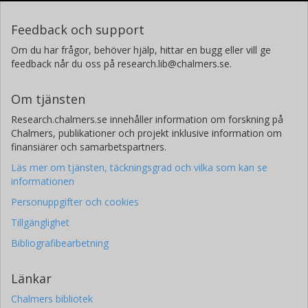
B. Altiéri
Feedback och support
Europeiska rymdorganisationen (ESA)
Om du har frågor, behöver hjälp, hittar en bugg eller vill ge
A.W. Blain
feedback når du oss på research.lib@chalmers.se.
University Of Leicester
Om tjänsten
S.C. Chapman
Research.chalmers.se innehåller information om forskning på
Dalhousie University
Chalmers, publikationer och projekt inklusive information om
finansiärer och samarbetspartners.
M. Dessauges-Zavadsky
Läs mer om tjänsten, täckningsgrad och vilka som kan se
Université de Genève
informationen
R.J. Ivison
Personuppgifter och cookies
University of Edinburgh
Tillgänglighet
Bibliografibearbetning
Kirsten Kraiberg Knudsen
Chalmers, Rymd- och geovetenskap, Radioastronomi och
astrofysik
Länkar
Forskning
Andra publikationer
Chalmers bibliotek