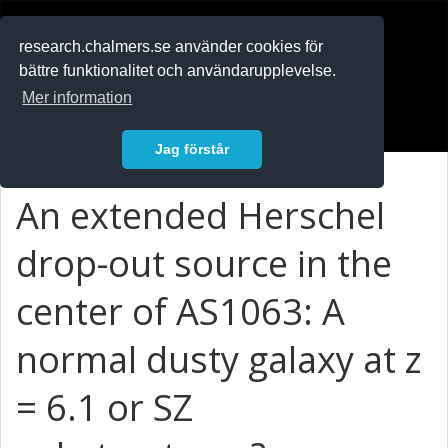
RESEARCH
.chalmers.se
research.chalmers.se använder cookies för
bättre funktionalitet och användarupplevelse.
In English
Mer information
Logga in
Jag förstår
An extended Herschel
drop-out source in the
center of AS1063: A
normal dusty galaxy at z
= 6.1 or SZ