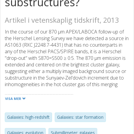
substructures?
Artikel i vetenskaplig tidskrift, 2013
In the course of our 870 μm APEX/LABOCA follow-up of
the Herschel Lensing Survey we have detected a source in
AS1063 (RXC J2248.7-4431) that has no counterparts in
any of the Herschel PACS/SPIRE bands, it is a Herschel
"drop-out" with S870=S500 ≥ 0:5. The 870 μm emission is
extended and centered on the brightest cluster galaxy,
suggesting either a multiply imaged background source or
substructure in the Sunyaev-Zel'dovich increment due to
inhomogeneities in the hot cluster gas of this merging
cluster. We discuss both interpretations with emphasis on
the putative lensed source. Based on the observed
VISA MER
properties and on our lens model we find that this source
may be the first submillimeter galaxy (SMG) with a
moderate far-infrared (FIR) luminosity (LFIR. © ESO 2013.
Galaxies: high-redshift
Galaxies: star formation
Galaxies: evolution
Submillimeter: galaxies