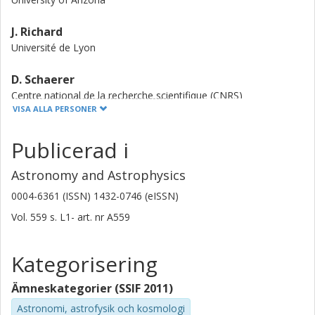
J. Richard
Université de Lyon
D. Schaerer
Centre national de la recherche scientifique (CNRS)
Université de Genève
VISA ALLA PERSONER
D. Lutz
Publicerad i
Max-Planck-Gesellschaft
Astronomy and Astrophysics
A. Weiß
0004-6361 (ISSN) 1432-0746 (eISSN)
Max-Planck-Gesellschaft
Vol. 559
s.
L1-
art. nr
A559
M. Zemcov
California Institute of Technology (Caltech)
Kategorisering
E. Egami
Ämneskategorier (SSIF 2011)
University of Arizona
Astronomi, astrofysik och kosmologi