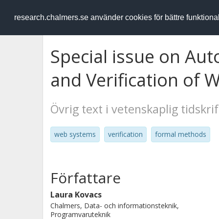
RESEARCH
.chalmers.se
research.chalmers.se använder cookies för bättre funktion
Special issue on Aut
and Verification of
Övrig text i vetenskaplig tidskri
web systems
verification
formal methods
Författare
Laura Kovacs
Chalmers, Data- och informationsteknik,
Programvaruteknik