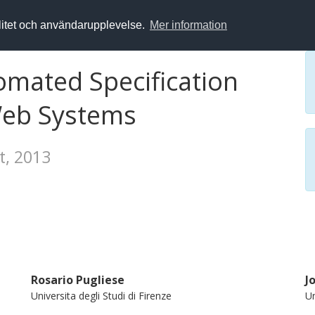
alitet och användarupplevelse.
Mer information
omated Specification
 Web Systems
ft, 2013
Rosario Pugliese
J
Universita degli Studi di Firenze
Un