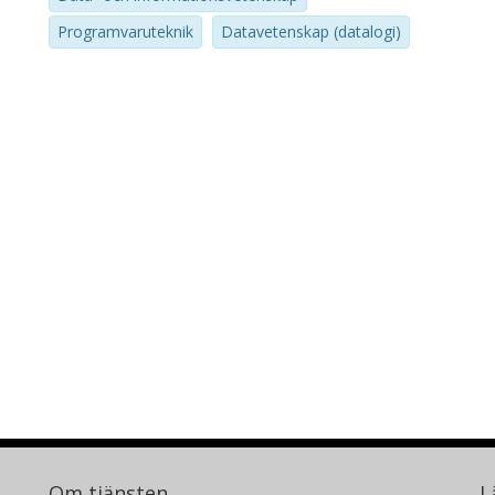
Programvaruteknik
Datavetenskap (datalogi)
Om tjänsten
L