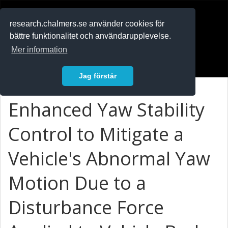
RESEARCH
.chalmers.se
research.chalmers.se använder cookies för
bättre funktionalitet och användarupplevelse.
In English
Mer information
Logga in
Jag förstår
Enhanced Yaw Stability
Control to Mitigate a
Vehicle's Abnormal Yaw
Motion Due to a
Disturbance Force