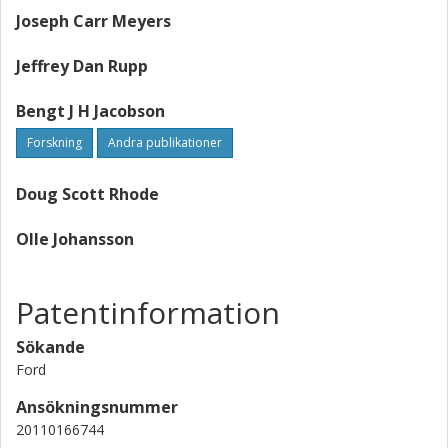
continues to perform enhanced yaw stability control
Joseph Carr Meyers
operations. Read more:
http://www.faqs.org/patents/app/20110166744#ixzz2qAnZa
Jeffrey Dan Rupp
Bengt J H Jacobson
Forskning
Andra publikationer
Doug Scott Rhode
Olle Johansson
Patentinformation
Sökande
Ford
Ansökningsnummer
20110166744