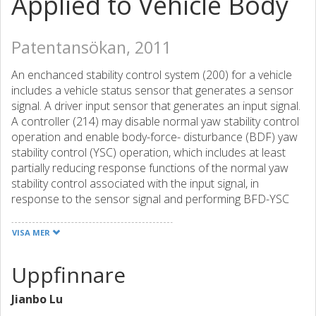
Applied to Vehicle Body
Patentansökan, 2011
An enchanced stability control system (200) for a vehicle
includes a vehicle status sensor that generates a sensor
signal. A driver input sensor that generates an input signal.
A controller (214) may disable normal yaw stability control
operation and enable body-force- disturbance (BDF) yaw
stability control (YSC) operation, which includes at least
partially reducing response functions of the normal yaw
stability control associated with the input signal, in
response to the sensor signal and performing BFD-YSC
functions to achieve desired control performance upon
the detection of BFD reception. The controller (214) may
VISA MER
also or alternatively compare the sensor signal to a
threshold and detect an improperly functioning/inoperative
Uppfinnare
vehicle status sensor. The controller (214) disregards
information associated with the improperly
Jianbo Lu
functioning/inoperative vehicle status sensor, and