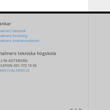
änkar
almers bibliotek
almers forskning
halmers examensarbeten
halmers tekniska högskola
12 96 GÖTEBORG
ELEFON: 031-772 10 00
WW.CHALMERS.SE