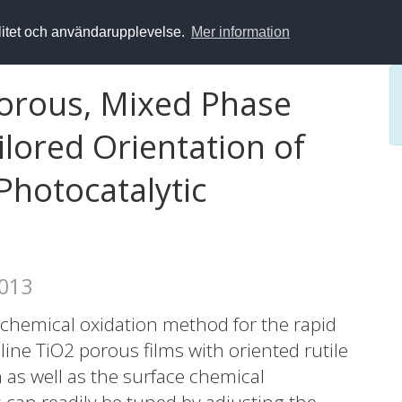
alitet och användarupplevelse.
Mer information
Porous, Mixed Phase
ilored Orientation of
Photocatalytic
2013
ochemical oxidation method for the rapid
line TiO2 porous films with oriented rutile
 as well as the surface chemical