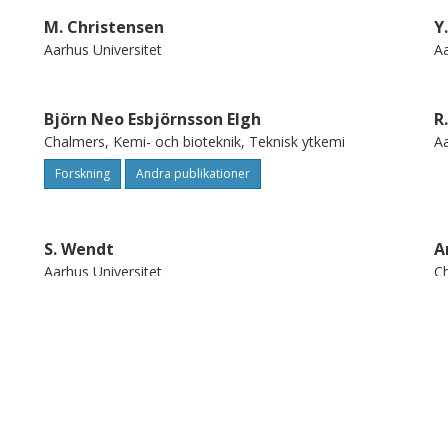
M. Christensen
Y
Aarhus Universitet
Aa
Björn Neo Esbjörnsson Elgh
R
Chalmers, Kemi- och bioteknik, Teknisk ytkemi
Aa
Forskning
Andra publikationer
S. Wendt
A
Aarhus Universitet
Ch
F. Besenbacher
Aarhus Universitet