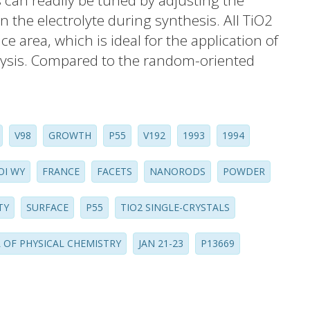
s can readily be tuned by adjusting the
n the electrolyte during synthesis. All TiO2
ce area, which is ideal for the application of
lysis. Compared to the random-oriented
rtion of exposed rutile (101) facets were
ed photocatalytic oxidation and
 We also observed a synergistic promotion
V98
GROWTH
P55
V192
1993
1994
F impurity. Most interesting, our tailor-
 using HF as additive show an impressive
OI WY
FRANCE
FACETS
NANORODS
POWDER
 which is similar to 50 times higher
nted TiO2 film.
TY
SURFACE
P55
TIO2 SINGLE-CRYSTALS
 OF PHYSICAL CHEMISTRY
JAN 21-23
P13669