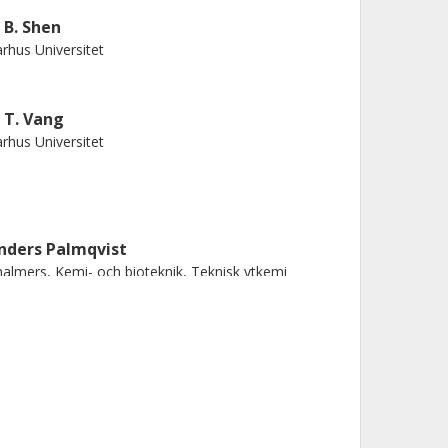
. B. Shen
rhus Universitet
. T. Vang
rhus Universitet
nders Palmqvist
almers, Kemi- och bioteknik, Teknisk ytkemi
Forskning
Andra publikationer