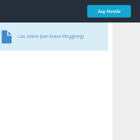
In English
Logga in
Jag förstår
Läs online (kan kräva inloggning)