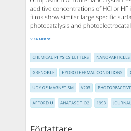
composition of rutile nanocrystallite
additive concentrations of HCl or HF i
films show similar large specific surfa
photocatalysis and photoelectrocata
TiO2 film, films with an increasing po
VISA MER
found to be characterized by enhanc
photoelectrochemical performances.
CHEMICAL PHYSICS LETTERS
NANOPARTICLES
effect of the orientation and surface 
oriented porous TiO2 films prepared
GRENOBLE
HYDROTHERMAL CONDITIONS
photocurrent generation at zero bias,
compared to that of the random-orie
UDY OF MAGNETISM
V205
PHOTOREACTIVI
AFFORD U
ANATASE TIO2
1993
JOURNAL
Författare