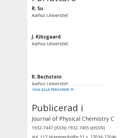
R. Su
Aarhus Universitet
J. Kibsgaard
Aarhus Universitet
R. Bechstein
Aarhus Universitet
VISA ALLA PERSONER
Publicerad i
B. B. Iversen
Journal of Physical Chemistry C
Aarhus Universitet
1932-7447 (ISSN) 1932-7455 (eISSN)
Vol. 117
Nummer/häfte
51
s.
27039-27046