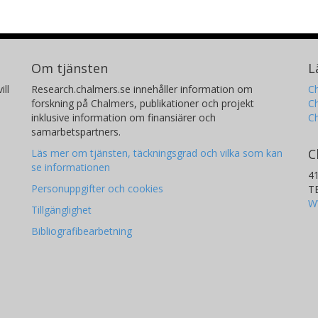
Om tjänsten
L
ill
Research.chalmers.se innehåller information om
Ch
forskning på Chalmers, publikationer och projekt
Ch
inklusive information om finansiärer och
C
samarbetspartners.
C
Läs mer om tjänsten, täckningsgrad och vilka som kan
se informationen
4
Personuppgifter och cookies
T
W
Tillgänglighet
Bibliografibearbetning