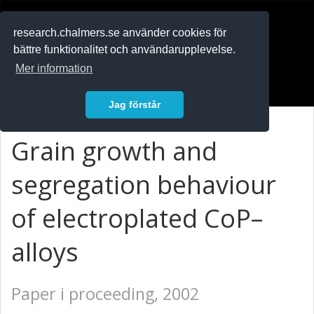
RESEARCH
.chalmers.se
research.chalmers.se använder cookies för
bättre funktionalitet och användarupplevelse.
In English
Mer information
Logga in
Jag förstår
Grain growth and
segregation behaviour
of electroplated CoP–
alloys
Paper i proceeding, 2002