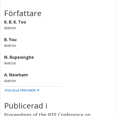
Författare
K. B. K. Teo
Aixtron
B. You
Aixtron
N. Rupesinghe
Aixtron
A. Newham
Aixtron
VISA ALLA PERSONER
P. Greenwood
Aixtron
Publicerad i
S. Buttress
Proceedings of the IEEE Conference on
Aixtron