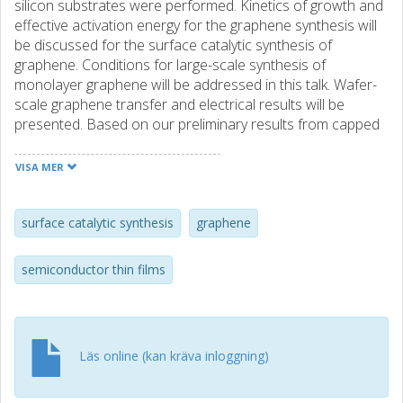
silicon substrates were performed. Kinetics of growth and
effective activation energy for the graphene synthesis will
be discussed for the surface catalytic synthesis of
graphene. Conditions for large-scale synthesis of
monolayer graphene will be addressed in this talk. Wafer-
scale graphene transfer and electrical results will be
presented. Based on our preliminary results from capped
100mm wafer scale graphene transistors, we expect a
mobility of 4-6 k cm2/Vs with symmetry hole/electron
VISA MER
transport. Key considerations and challenges for scaling
are discussed and results for graphene growth on the
300mm wafer scale will be discussed.
surface catalytic synthesis
graphene
semiconductor thin films
Läs online (kan kräva inloggning)