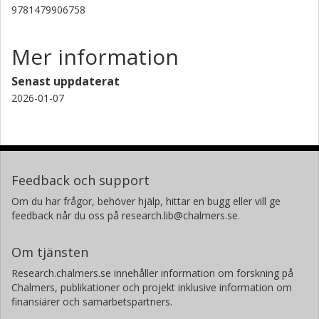
Jie Sun
9781479906758
Chalmers, Mikroteknologi och nanovetenskap,
Kvantkomponentfysik
Mer information
Forskning
Andra publikationer
Senast uppdaterat
2026-01-07
Feedback och support
Om du har frågor, behöver hjälp, hittar en bugg eller vill ge
feedback når du oss på research.lib@chalmers.se.
Om tjänsten
Research.chalmers.se innehåller information om forskning på
Chalmers, publikationer och projekt inklusive information om
finansiärer och samarbetspartners.