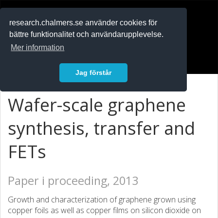
RESEARCH
.chalmers.se
research.chalmers.se använder cookies för
bättre funktionalitet och användarupplevelse.
In English
Mer information
Logga in
Jag förstår
Wafer-scale graphene
synthesis, transfer and
FETs
Paper i proceeding, 2013
Growth and characterization of graphene grown using
copper foils as well as copper films on silicon dioxide on