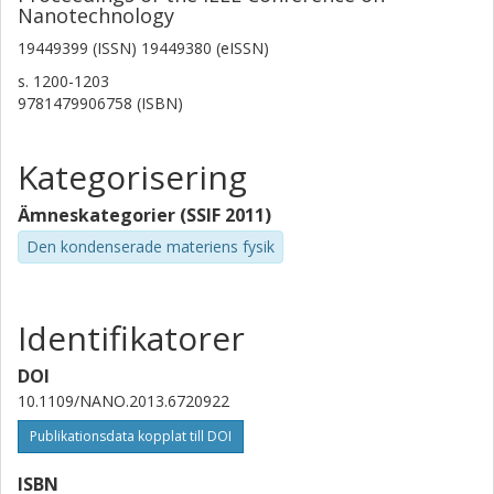
Nanotechnology
M. T. Cole
19449399 (ISSN) 19449380 (eISSN)
Aixtron
s.
1200-1203
9781479906758 (ISBN)
L. Tao
University of Texas
Kategorisering
J. Lee
Ämneskategorier (SSIF 2011)
University of Texas
Den kondenserade materiens fysik
D. Akinwande
University of Texas
Identifikatorer
K. Celebi
DOI
Eidgenössische Technische Hochschule Zürich (ETH)
10.1109/NANO.2013.6720922
H. Park
Publikationsdata kopplat till DOI
Eidgenössische Technische Hochschule Zürich (ETH)
ISBN