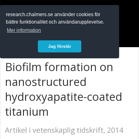
RESEARCH
.chalmers.se
research.chalmers.se använder cookies för
bättre funktionalitet och användarupplevelse.
In English
Mer information
Logga in
Jag förstår
Biofilm formation on
nanostructured
hydroxyapatite-coated
titanium
Artikel i vetenskaplig tidskrift, 2014