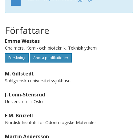
after 6 h incubation with S. epidermidis. Additionally, image
analysis of CLSM Z-stacks confirmed the biofilm assay and
showed similar results. In conclusion, the difference in
nanomorphology and chemical composition of the surface
Författare
coatings did not influence the adhesion and biofilm
formation of S. epidermidis.
Emma Westas
Chalmers, Kemi- och bioteknik, Teknisk ytkemi
Forskning
Andra publikationer
M. Gillstedt
Sahlgrenska universitetssjukhuset
J. Lönn-Stensrud
Universitetet i Oslo
E.M. Bruzell
Nordisk Institutt for Odontologiske Materialer
Martin Andersson