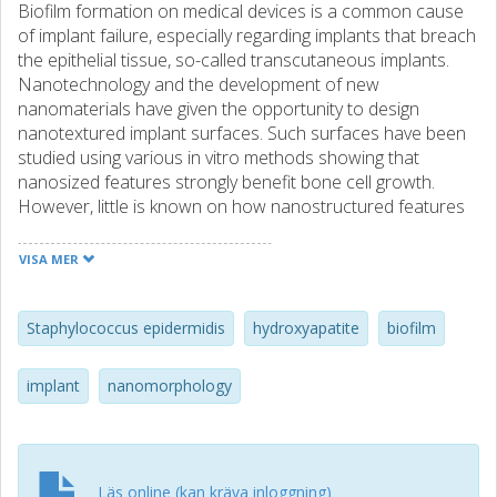
Biofilm formation on medical devices is a common cause
of implant failure, especially regarding implants that breach
the epithelial tissue, so-called transcutaneous implants.
Nanotechnology and the development of new
nanomaterials have given the opportunity to design
nanotextured implant surfaces. Such surfaces have been
studied using various in vitro methods showing that
nanosized features strongly benefit bone cell growth.
However, little is known on how nanostructured features
affect biofilm formation. The aim of this study was
therefore to examine the shape- and chemical-dependent
VISA MER
effect of a nanostructured hydroxyapatite (HA) coating on
the degree of Staphylococcus epidermidis biofilm
formation. Three different types of nanosized HA particles
Staphylococcus epidermidis
hydroxyapatite
biofilm
having different shapes and calcium to phosphate ratios
were compared to uncoated turned titanium using
implant
nanomorphology
safranin stain in a biofilm assay and confocal laser
scanning microscopy (CLSM) for assessment of biofilm
biomass and bacterial volume, respectively. No difference
in biofilm biomass was detected for the various surfaces
Läs online (kan kräva inloggning)