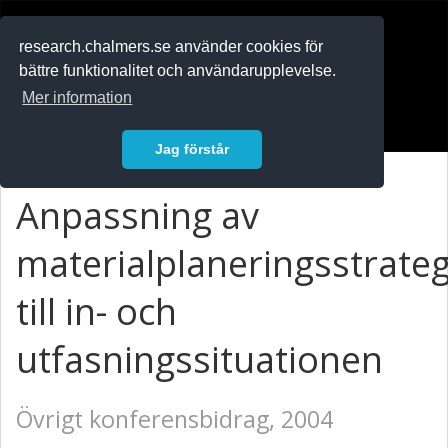
RESEARCH
.chalmers.se
research.chalmers.se använder cookies för
bättre funktionalitet och användarupplevelse.
In English
Mer information
Logga in
Jag förstår
Anpassning av
materialplaneringsstrateg
till in- och
utfasningssituationen
Övrigt konferensbidrag, 2004