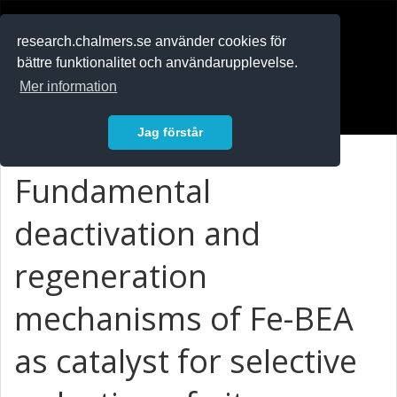
RESEARCH
.chalmers.se
research.chalmers.se använder cookies för
bättre funktionalitet och användarupplevelse.
In English
Mer information
Logga in
Jag förstår
Fundamental
deactivation and
regeneration
mechanisms of Fe-BEA
as catalyst for selective