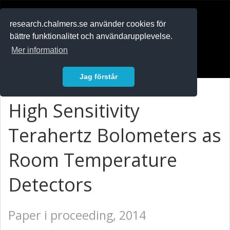
RESEARCH
.chalmers.se
research.chalmers.se använder cookies för
bättre funktionalitet och användarupplevelse.
In English
Mer information
Logga in
Jag förstår
High Sensitivity
Terahertz Bolometers as
Room Temperature
Detectors
Paper i proceeding, 2014