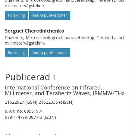
Chalmers, Mikroteknologi och nanovetenskap, Terahertz- och
millimetervågsteknik
Forskning
Andra publikationer
Serguei Cherednichenko
Chalmers, Mikroteknologi och nanovetenskap, Terahertz- och
millimetervågsteknik
Forskning
Andra publikationer
Publicerad i
International Conference on Infrared,
Millimeter, and Terahertz Waves, IRMMW-THz
21622027 (ISSN) 21622035 (eISSN)
s.
Art. no. 6956197-
978-1-4799-3877-3 (ISBN)