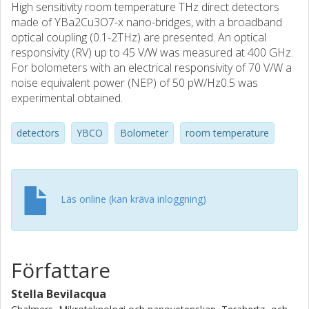
High sensitivity room temperature THz direct detectors
made of YBa2Cu3O7-x nano-bridges, with a broadband
optical coupling (0.1-2THz) are presented. An optical
responsivity (RV) up to 45 V/W was measured at 400 GHz.
For bolometers with an electrical responsivity of 70 V/W a
noise equivalent power (NEP) of 50 pW/Hz0.5 was
experimental obtained.
detectors
YBCO
Bolometer
room temperature
Läs online (kan kräva inloggning)
Författare
Stella Bevilacqua