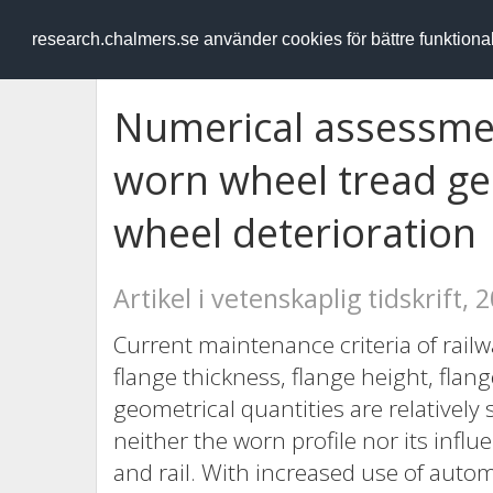
RESEARCH
.chalmers.se
research.chalmers.se använder cookies för bättre funktion
Numerical assessmen
worn wheel tread ge
wheel deterioration
Artikel i vetenskaplig tidskrift, 
Current maintenance criteria of rail
flange thickness, flange height, flan
geometrical quantities are relatively 
neither the worn profile nor its infl
and rail. With increased use of auto