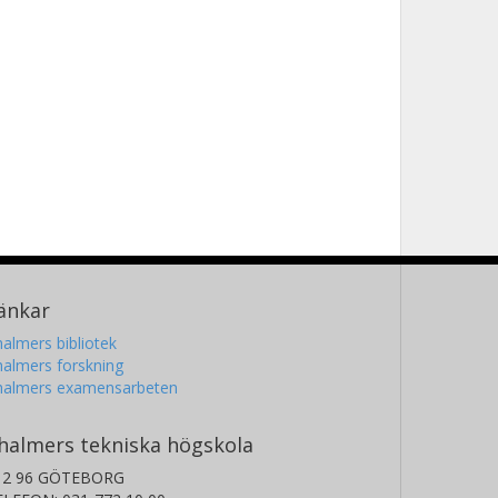
änkar
almers bibliotek
almers forskning
halmers examensarbeten
halmers tekniska högskola
12 96 GÖTEBORG