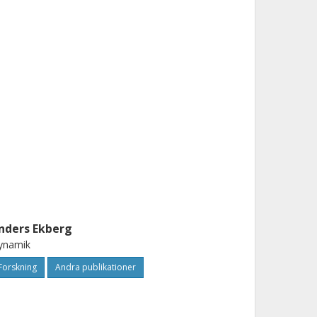
nders Ekberg
ynamik
Forskning
Andra publikationer