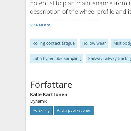
potential to plan maintenance from 
description of the wheel profile and it
paper first outlines a procedure to p
VISA MER
procedure is linked to multibody simu
wagon to identify parameters of the w
Rolling contact fatigue
Hollow wear
Multibod
influence on rolling contact fatigue 
parameter combinations, nearly orth
Latin hypercube sampling
Railway railway track
sampling is employed. Regression anal
relationships (meta-models) betwee
measures. The derived meta-models o
Författare
produce good agreement to results f
Kalle Karttunen
The end result is identified geometri
Dynamik
categorisation of the deteriorated w
Forskning
Andra publikationer
maintenance decisions.