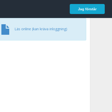
In English
Logga in
Jag förstår
Läs online (kan kräva inloggning)