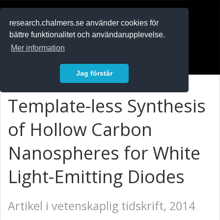
RESEARCH
.chalmers.se
research.chalmers.se använder cookies för
bättre funktionalitet och användarupplevelse.
In English
Mer information
Logga in
Jag förstår
Template-less Synthesis
of Hollow Carbon
Nanospheres for White
Light-Emitting Diodes
Artikel i vetenskaplig tidskrift, 2014