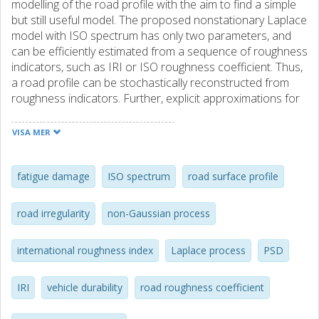
modelling of the road profile with the aim to find a simple
but still useful model. The proposed nonstationary Laplace
model with ISO spectrum has only two parameters, and
can be efficiently estimated from a sequence of roughness
indicators, such as IRI or ISO roughness coefficient. Thus,
a road profile can be stochastically reconstructed from
roughness indicators. Further, explicit approximations for
the fatigue damage due to Laplace roads are developed.
The usefulness of the proposed Laplace-ISO model is
VISA MER
validated for eight measured road profiles.
fatigue damage
ISO spectrum
road surface profile
road irregularity
non-Gaussian process
international roughness index
Laplace process
PSD
IRI
vehicle durability
road roughness coefficient