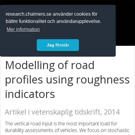
RESEARCH
.chalmers.se
research.chalmers.se använder cookies för
bättre funktionalitet och användarupplevelse.
In English
Mer information
Logga in
Jag förstår
Modelling of road
profiles using roughness
indicators
Artikel i vetenskaplig tidskrift, 2014
The vertical road input is the most important load for
durability assessments of vehicles. We focus on stochastic