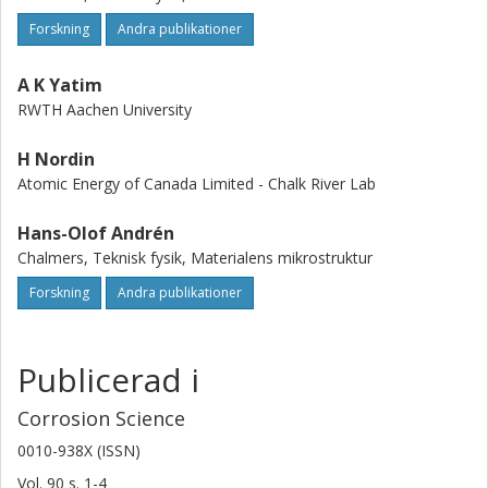
Forskning
Andra publikationer
A K Yatim
RWTH Aachen University
H Nordin
Atomic Energy of Canada Limited - Chalk River Lab
Hans-Olof Andrén
Chalmers, Teknisk fysik, Materialens mikrostruktur
Forskning
Andra publikationer
Publicerad i
Corrosion Science
0010-938X (ISSN)
Vol. 90
s.
1-4