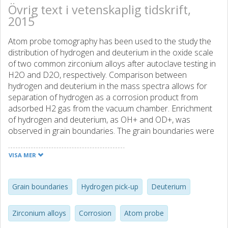
Övrig text i vetenskaplig tidskrift,
2015
Atom probe tomography has been used to the study the
distribution of hydrogen and deuterium in the oxide scale
of two common zirconium alloys after autoclave testing in
H2O and D2O, respectively. Comparison between
hydrogen and deuterium in the mass spectra allows for
separation of hydrogen as a corrosion product from
adsorbed H2 gas from the vacuum chamber. Enrichment
of hydrogen and deuterium, as OH+ and OD+, was
observed in grain boundaries. The grain boundaries were
identified through segregation of iron. This lends
experimental support to existing theories for the
VISA MER
mechanism of hydrogen pick-up in zirconium alloys.
Grain boundaries
Hydrogen pick-up
Deuterium
Zirconium alloys
Corrosion
Atom probe