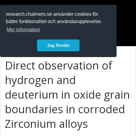
RESEARCH
.chalmers.se
research.chalmers.se använder cookies för
bättre funktionalitet och användarupplevelse.
In English
Mer information
Logga in
Jag förstår
Direct observation of
hydrogen and
deuterium in oxide grain
boundaries in corroded
Zirconium alloys