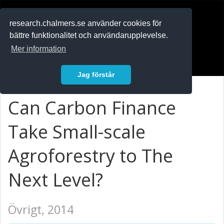
RESEARCH
.chalmers.se
research.chalmers.se använder cookies för
bättre funktionalitet och användarupplevelse.
In English
Mer information
Logga in
Jag förstår
Can Carbon Finance
Take Small-scale
Agroforestry to The
Next Level?
Övrigt, 2014