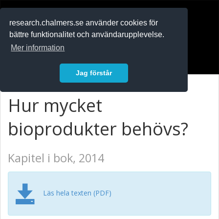
RESEARCH
.chalmers.se
research.chalmers.se använder cookies för
bättre funktionalitet och användarupplevelse.
In English
Mer information
Logga in
Jag förstår
Hur mycket
bioprodukter behövs?
Kapitel i bok, 2014
Läs hela texten (PDF)