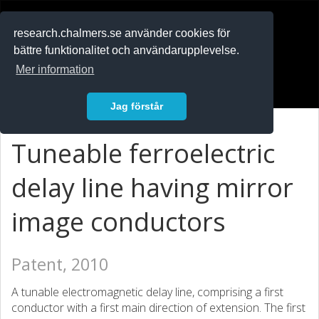
RESEARCH
.chalmers.se
research.chalmers.se använder cookies för
bättre funktionalitet och användarupplevelse.
In English
Mer information
Logga in
Jag förstår
Tuneable ferroelectric
delay line having mirror
image conductors
Patent, 2010
A tunable electromagnetic delay line, comprising a first
conductor with a first main direction of extension. The first