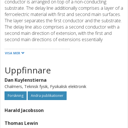
conductor is arranged on top of a non-conducting
substrate. The delay line additionally comprises a layer of a
ferroelectric material with first and second main surfaces.
The layer separates the first conductor and the substrate.
The delay line also comprises a second conductor with a
second main direction of extension, with the first and
second main directions of extensions essentially
coinciding with each other, and with the first and second
conductors being each other's mirror image with respect
VISA MER
to an imagined line in the center of the delay line along the
first and second main directions of extension. The tuning is
Uppfinnare
accomplished by applying a voltage between said first and
second conductors
Dan Kuylenstierna
Chalmers, Teknisk fysik, Fysikalisk elektronik
Forskning
Andra publikationer
Harald Jacobsson
Thomas Lewin