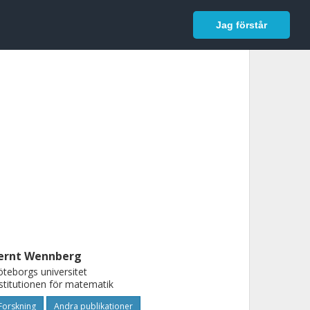
In English
Logga in
Jag förstår
ernt Wennberg
teborgs universitet
stitutionen för matematik
Forskning
Andra publikationer