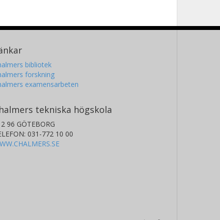
änkar
almers bibliotek
almers forskning
halmers examensarbeten
halmers tekniska högskola
12 96 GÖTEBORG
ELEFON: 031-772 10 00
WW.CHALMERS.SE