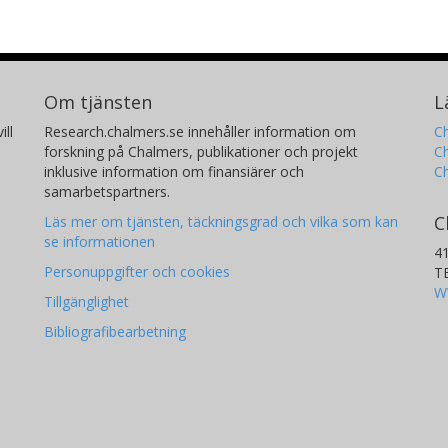
Om tjänsten
L
ill
Research.chalmers.se innehåller information om
Ch
forskning på Chalmers, publikationer och projekt
Ch
inklusive information om finansiärer och
C
samarbetspartners.
C
Läs mer om tjänsten, täckningsgrad och vilka som kan
se informationen
4
Personuppgifter och cookies
T
W
Tillgänglighet
Bibliografibearbetning