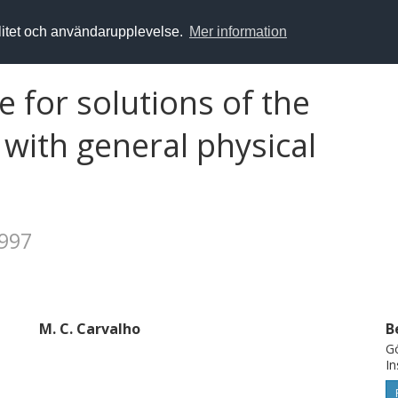
alitet och användarupplevelse.
Mer information
 for solutions of the
with general physical
1997
M. C. Carvalho
B
Gö
In