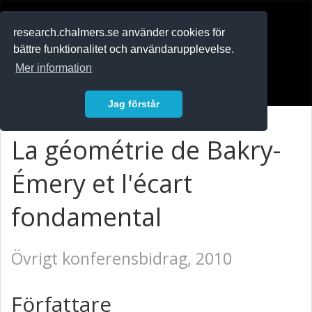
RESEARCH
.chalmers.se
research.chalmers.se använder cookies för
bättre funktionalitet och användarupplevelse.
In English
Mer information
Logga in
Jag förstår
La géométrie de Bakry-
Émery et l'écart
fondamental
Övrigt konferensbidrag, 2010
Författare