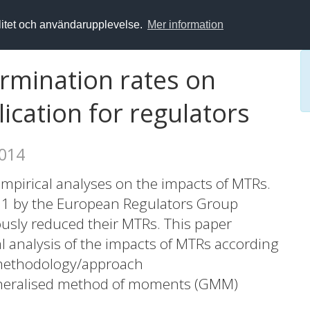
alitet och användarupplevelse.
Mer information
ermination rates on
plication for regulators
2014
empirical analyses on the impacts of MTRs.
11 by the European Regulators Group
usly reduced their MTRs. This paper
al analysis of the impacts of MTRs according
n/methodology/approach
generalised method of moments (GMM)