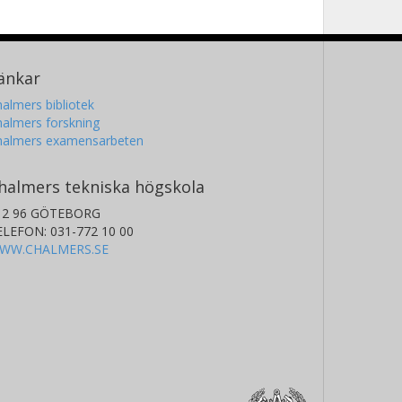
änkar
almers bibliotek
almers forskning
halmers examensarbeten
halmers tekniska högskola
12 96 GÖTEBORG
ELEFON: 031-772 10 00
WW.CHALMERS.SE