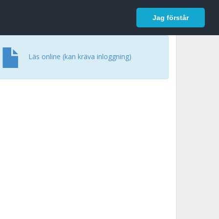
In English
Logga in
Jag förstår
Läs online (kan kräva inloggning)