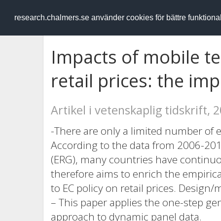
RESEARCH
.chalmers.se
research.chalmers.se använder cookies för bättre funktion
Impacts of mobile t
retail prices: the im
Artikel i vetenskaplig tidskrift, 
-There are only a limited number of 
According to the data from 2006-20
(ERG), many countries have continuo
therefore aims to enrich the empiric
to EC policy on retail prices. Desig
– This paper applies the one-step 
approach to dynamic panel data.