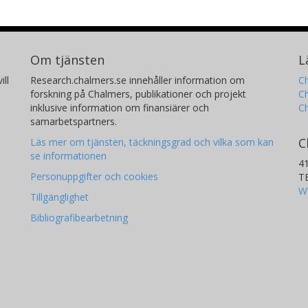
Om tjänsten
L
ill
Research.chalmers.se innehåller information om
Ch
forskning på Chalmers, publikationer och projekt
Ch
inklusive information om finansiärer och
C
samarbetspartners.
C
Läs mer om tjänsten, täckningsgrad och vilka som kan
se informationen
4
Personuppgifter och cookies
T
W
Tillgänglighet
Bibliografibearbetning