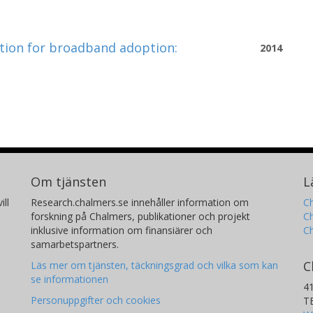
tion for broadband adoption:
2014
Om tjänsten
L
ill
Research.chalmers.se innehåller information om
Ch
forskning på Chalmers, publikationer och projekt
Ch
inklusive information om finansiärer och
C
samarbetspartners.
C
Läs mer om tjänsten, täckningsgrad och vilka som kan
se informationen
4
Personuppgifter och cookies
T