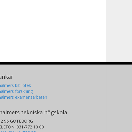
änkar
almers bibliotek
almers forskning
halmers examensarbeten
halmers tekniska högskola
12 96 GÖTEBORG
ELEFON: 031-772 10 00