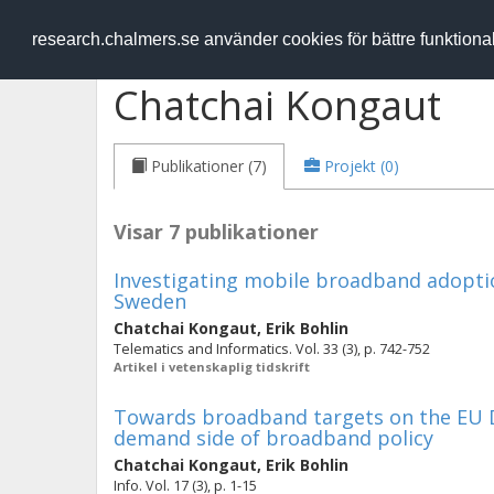
RESEARCH
.chalmers.se
research.chalmers.se använder cookies för bättre funktion
Chatchai Kongaut
Publikationer (7)
Projekt (0)
Visar 7 publikationer
Investigating mobile broadband adopti
Sweden
Chatchai Kongaut
,
Erik Bohlin
Telematics and Informatics. Vol. 33 (3), p. 742-752
Artikel i vetenskaplig tidskrift
Towards broadband targets on the EU D
demand side of broadband policy
Chatchai Kongaut
,
Erik Bohlin
Info. Vol. 17 (3), p. 1-15