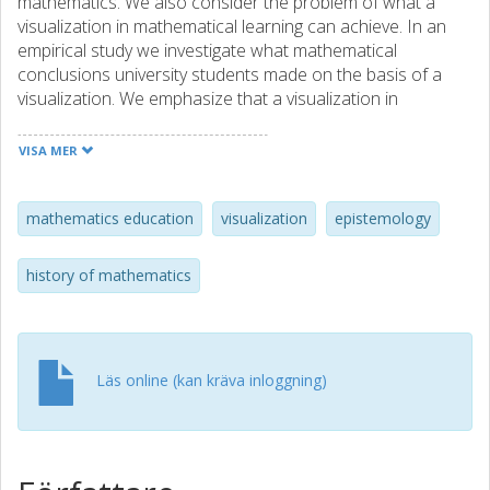
mathematics. We also consider the problem of what a
visualization in mathematical learning can achieve. In an
empirical study we investigate what mathematical
conclusions university students made on the basis of a
visualization. We emphasize that a visualization in
mathematics should always be considered in its proper
context.
VISA MER
mathematics education
visualization
epistemology
history of mathematics
Läs online (kan kräva inloggning)