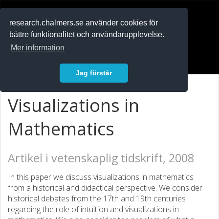
RESEARCH
.chalmers.se
research.chalmers.se använder cookies för
bättre funktionalitet och användarupplevelse.
In English
Mer information
Logga in
Jag förstår
Visualizations in
Mathematics
Artikel i vetenskaplig tidskrift, 2008
In this paper we discuss visualizations in mathematics
from a historical and didactical perspective. We consider
historical debates from the 17th and 19th centuries
regarding the role of intuition and visualizations in