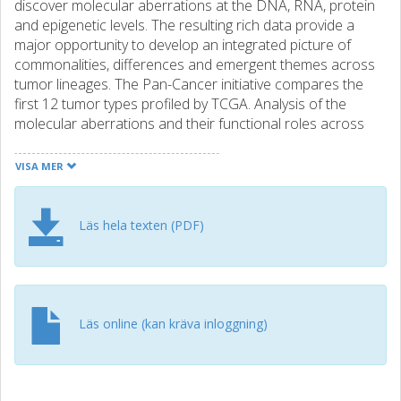
discover molecular aberrations at the DNA, RNA, protein
and epigenetic levels. The resulting rich data provide a
major opportunity to develop an integrated picture of
commonalities, differences and emergent themes across
tumor lineages. The Pan-Cancer initiative compares the
first 12 tumor types profiled by TCGA. Analysis of the
molecular aberrations and their functional roles across
tumor types will teach us how to extend therapies
effective in one cancer type to others with a similar
VISA MER
genomic profile. © 2013 Nature America, Inc. All rights
reserved.
Läs hela texten (PDF)
Läs online (kan kräva inloggning)