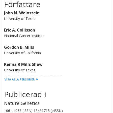
Författare
John N. Weinstein
University of Texas
Eric A. Collisson
National Cancer Institute
Gordon B. Mills
University of California
Kenna R Mills Shaw
University of Texas
VISA ALLA PERSONER
Brad A. Ozenberger
University of California
Publicerad i
Kyle Ellrott
Nature Genetics
University of California
1061-4036 (ISSN) 15461718 (eISSN)