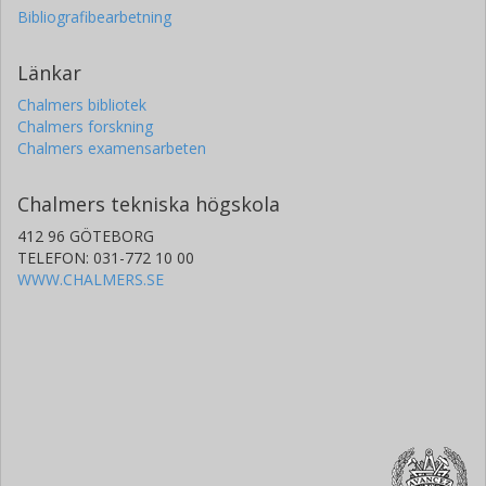
Bibliografibearbetning
University of British Columbia (UBC)
Länkar
Hye-Jung E. Chun
University of British Columbia (UBC)
Chalmers bibliotek
Chalmers forskning
Noreen Dhalla
Chalmers examensarbeten
University of British Columbia (UBC)
Chalmers tekniska högskola
Ranabir Guin
412 96 GÖTEBORG
University of British Columbia (UBC)
TELEFON: 031-772 10 00
WWW.CHALMERS.SE
Martin Hirst
University of British Columbia (UBC)
Carrie Hirst
University of British Columbia (UBC)
Robert A. Holt
University of British Columbia (UBC)