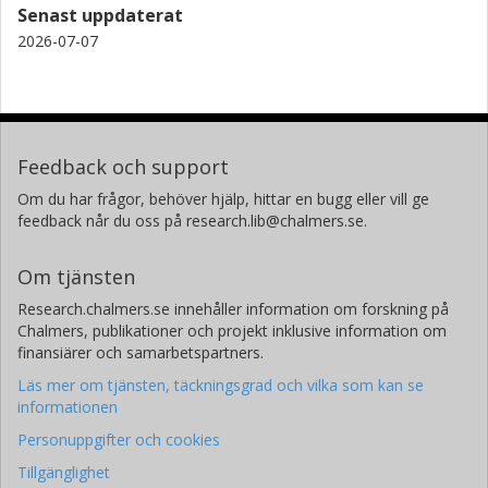
Senast uppdaterat
2026-07-07
David Wheeler
British Columbia Cancer Agency
Adrian Ally
University of British Columbia (UBC)
Feedback och support
Miruna Balasundaram
Om du har frågor, behöver hjälp, hittar en bugg eller vill ge
University of British Columbia (UBC)
feedback når du oss på research.lib@chalmers.se.
Inanc Birol
Om tjänsten
University of British Columbia (UBC)
Research.chalmers.se innehåller information om forskning på
Chalmers, publikationer och projekt inklusive information om
Yaron S.N. Butterfield
finansiärer och samarbetspartners.
University of British Columbia (UBC)
Läs mer om tjänsten, täckningsgrad och vilka som kan se
informationen
Andy Chu
University of British Columbia (UBC)
Personuppgifter och cookies
Tillgänglighet
Eric Chuah