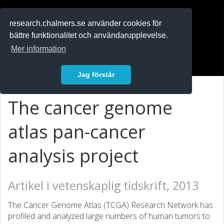
RESEARCH
.chalmers.se
research.chalmers.se använder cookies för
bättre funktionalitet och användarupplevelse.
In English
Mer information
Logga in
Jag förstår
The cancer genome
atlas pan-cancer
analysis project
Artikel i vetenskaplig tidskrift, 2013
The Cancer Genome Atlas (TCGA) Research Network has
profiled and analyzed large numbers of human tumors to