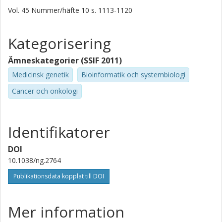
Chris Sander
Vol. 45
Nummer/häfte
10
s.
1113-1120
Baylor College of Medicine
Kategorisering
Joshua M. Stuart
University of California
Ämneskategorier (SSIF 2011)
Kyle Chang
Medicinsk genetik
Bioinformatik och systembiologi
British Columbia Cancer Agency
Cancer och onkologi
Chad J. Creighton
British Columbia Cancer Agency
Identifikatorer
Caleb Davis
DOI
British Columbia Cancer Agency
10.1038/ng.2764
Lawrence Donehower
Publikationsdata kopplat till DOI
British Columbia Cancer Agency
Mer information
Jennifer Drummond
British Columbia Cancer Agency