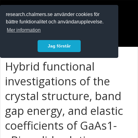
RESEARCH
.chalmers.se
research.chalmers.se använder cookies för
bättre funktionalitet och användarupplevelse.
In English
Mer information
Logga in
Jag förstår
Hybrid functional
investigations of the
crystal structure, band
gap energy, and elastic
coefficients of GaAs1-