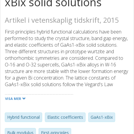
xBix solid solutions
Artikel i vetenskaplig tidskrift, 2015
First-principles hybrid functional calculations have been
performed to study the crystal structure, band gap energy,
and elastic coefficients of GaAs1-xBix solid solutions.
Three different structures in prototype wurtzite and
orthorhombic symmetries are considered. Compared to
O-16 and O-32 supercells, GaAs1-xBix alloys in W-16
structure are more stable with the lower formation energy
for a given Bi concentration. The lattice constants of
GaAs1-xBix solid solutions follow the Vegard's Law
regardless of the three different structures. Although the
band gap decreases with the increase of Bi concentration,
VISA MER
the trends of the band gap energy in the W-16, O-16 and
O-32 structures are nearly identical. The calculated elastic
coefficients and bulk modulus display a discernible
Hybrid functional
Elastic coefficients
GaAs1-xBix
downward bowing and there exists a direct correlation
between the elastic stiffness coefficients and strains.
Bulk modulus
First-principles