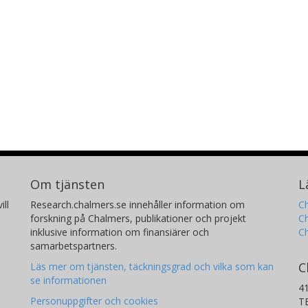
Om tjänsten
L
ill
Research.chalmers.se innehåller information om
Ch
forskning på Chalmers, publikationer och projekt
Ch
inklusive information om finansiärer och
C
samarbetspartners.
C
Läs mer om tjänsten, täckningsgrad och vilka som kan
se informationen
4
Personuppgifter och cookies
T