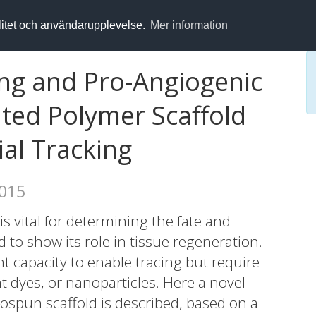
alitet och användarupplevelse.
Mer information
ing and Pro-Angiogenic
ted Polymer Scaffold
ial Tracking
2015
is vital for determining the fate and
 to show its role in tissue regeneration.
t capacity to enable tracing but require
nt dyes, or nanoparticles. Here a novel
rospun scaffold is described, based on a