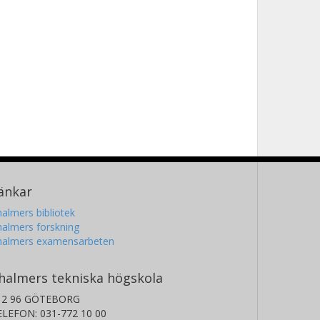
änkar
almers bibliotek
almers forskning
halmers examensarbeten
halmers tekniska högskola
12 96 GÖTEBORG
ELEFON: 031-772 10 00