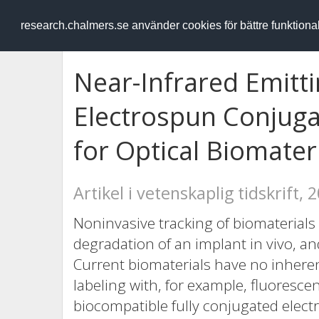
RESEARCH
.chalmers.se
research.chalmers.se använder cookies för bättre funktion
Near-Infrared Emitt
Electrospun Conjuga
for Optical Biomater
Artikel i vetenskaplig tidskrift, 
Noninvasive tracking of biomaterials 
degradation of an implant in vivo, and
Current biomaterials have no inheren
labeling with, for example, fluoresce
biocompatible fully conjugated elect