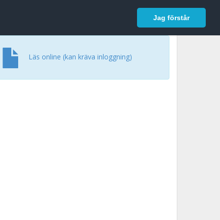
In English
Logga in
Jag förstår
Läs online (kan kräva inloggning)