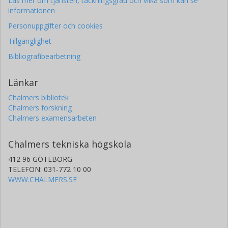
Läs mer om tjänsten, täckningsgrad och vilka som kan se
informationen
Personuppgifter och cookies
Tillgänglighet
Bibliografibearbetning
Länkar
Chalmers bibliotek
Chalmers forskning
Chalmers examensarbeten
Chalmers tekniska högskola
412 96 GÖTEBORG
TELEFON: 031-772 10 00
WWW.CHALMERS.SE