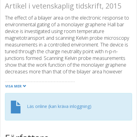
Artikel i vetenskaplig tidskrift, 2015
The effect of a bilayer area on the electronic response to
environmental gating of a monolayer graphene Hall bar
device is investigated using room temperature
magnetotransport and scanning Kelvin probe microscopy
measurements in a controlled environment. The device is
tuned through the charge neutrality point with n-p-n-
junctions formed. Scanning Kelvin probe measurements
show that the work function of the monolayer graphene
decreases more than that of the bilayer area however
magnetotransport measurements show a larger change in
carrier concentration for bilayer graphene with
VISA MER
environmental gating. Interface scattering at the boundary
between the monolayer and bilayer regions also affects
device response with field-dependent suppression of the
Läs online (kan kräva inloggning)
conductivity observed near the charge neutrality point.
Simultaneous electronic and environmental scanning
Kelvin probe measurements are used to build nano-scale
maps of the work function of the device surface revealing