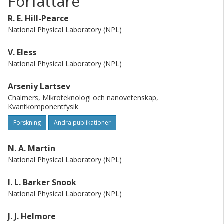
Författare
the areas of greatest work function change with
environmental gating.
R. E. Hill-Pearce
National Physical Laboratory (NPL)
V. Eless
National Physical Laboratory (NPL)
Arseniy Lartsev
Chalmers, Mikroteknologi och nanovetenskap,
Kvantkomponentfysik
Forskning
Andra publikationer
N. A. Martin
National Physical Laboratory (NPL)
I. L. Barker Snook
National Physical Laboratory (NPL)
J. J. Helmore