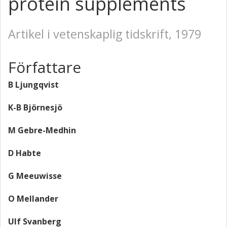
protein supplements
Artikel i vetenskaplig tidskrift, 1979
Författare
B Ljungqvist
K-B Björnesjö
M Gebre-Medhin
D Habte
G Meeuwisse
O Mellander
Ulf Svanberg