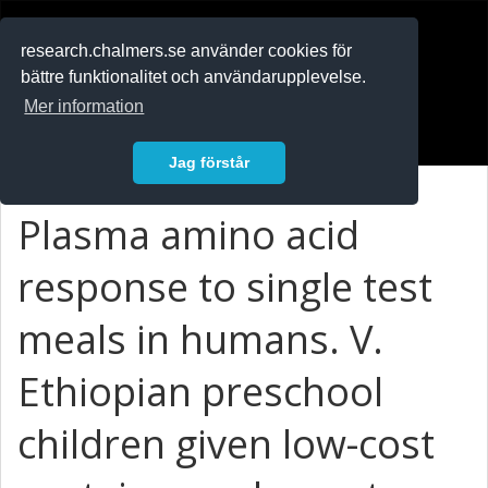
RESEARCH
.chalmers.se
research.chalmers.se använder cookies för
bättre funktionalitet och användarupplevelse.
In English
Mer information
Logga in
Jag förstår
Plasma amino acid
response to single test
meals in humans. V.
Ethiopian preschool
children given low-cost