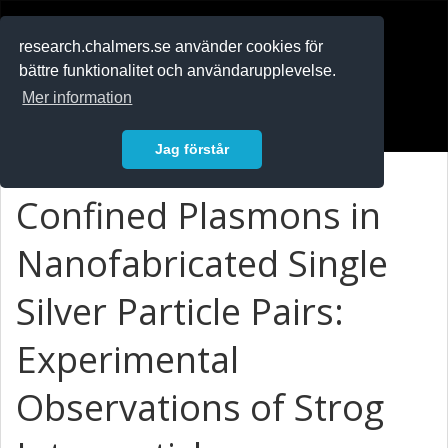
RESEARCH
.chalmers.se
research.chalmers.se använder cookies för
bättre funktionalitet och användarupplevelse.
In English
Mer information
Logga in
Jag förstår
Confined Plasmons in
Nanofabricated Single
Silver Particle Pairs:
Experimental
Observations of Strog