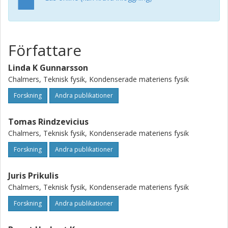
using a modified dipole polarizability for oblate spheroids.
For smaller particle separations (d < 20 nm), the simple
dipole model severely underestimates the particle
interaction. indicating the importance of multipolar fields
Författare
and finite-size effects. The discrete dipole approximation
(DDA), which is a finite-element method. describes the
Linda K Gunnarsson
experimental results well even at d < 20 nm. including
Chalmers, Teknisk fysik, Kondenserade materiens fysik
particles that have metallic bridges.
Forskning
Andra publikationer
Tomas Rindzevicius
Chalmers, Teknisk fysik, Kondenserade materiens fysik
Forskning
Andra publikationer
Juris Prikulis
Chalmers, Teknisk fysik, Kondenserade materiens fysik
Forskning
Andra publikationer