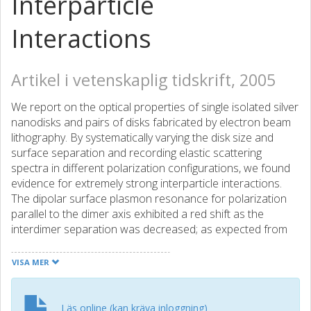
Interparticle
Interactions
Artikel i vetenskaplig tidskrift, 2005
We report on the optical properties of single isolated silver
nanodisks and pairs of disks fabricated by electron beam
lithography. By systematically varying the disk size and
surface separation and recording elastic scattering
spectra in different polarization configurations, we found
evidence for extremely strong interparticle interactions.
The dipolar surface plasmon resonance for polarization
parallel to the dimer axis exhibited a red shift as the
interdimer separation was decreased; as expected from
previous work, an extremely strong shift was observed.
The scattering spectra of single particles and pairs
VISA MER
separated by more than one particle radius can be well
described by the coupled dipole approximation (CDA),
where the particles are approximated as point dipoles
Läs online (kan kräva inloggning)