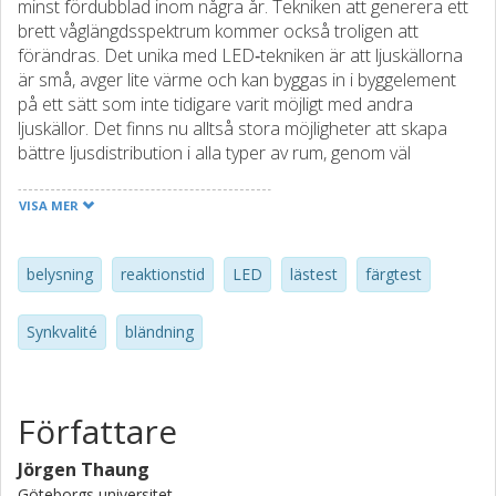
minst fördubblad inom några år. Tekniken att generera ett
brett våglängdsspektrum kommer också troligen att
förändras. Det unika med LED‐tekniken är att ljuskällorna
är små, avger lite värme och kan byggas in i byggelement
på ett sätt som inte tidigare varit möjligt med andra
ljuskällor. Det finns nu alltså stora möjligheter att skapa
bättre ljusdistribution i alla typer av rum, genom väl
placerade och avskärmade ljuskällor som ger hög
synkvalitet till rimlig kostnad och arbetsinsats. LED‐tekniken
VISA MER
är långt utvecklad och driftsäkerhet, verkningsgrad och
materialegenskaper förbättras kontinuerligt, men än så
länge saknas en samsyn kring hur våglängdsspektrumen
belysning
reaktionstid
LED
lästest
färgtest
bör designas. Den stora drivkraften är att optimera
verkningsgraden lumen/Watt och en annan strävan är att
Synkvalité
bländning
skapa våglängdsspektrum som liknar det från en
halogenglödlampa. Det är dock förhållandevis lite
forskningsaktivitet kring eventuella fördelar med ett sant
dagsljuslikt våglängdsspektrum, med lika effektfördelning
Författare
över det synliga våglängdsintervallet. Med detta projekt har
vi haft ambitionen att öka kompetensen kring
Jörgen Thaung
synprestation och belysning. Syftet har varit att undersöka
Göteborgs universitet