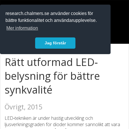
RESEARCH
.chalmers.se
research.chalmers.se använder cookies för
bättre funktionalitet och användarupplevelse.
In English
Mer information
Logga in
Jag förstår
Rätt utformad LED‐
belysning för bättre
synkvalité
Övrigt, 2015
LED‐tekniken är under hastig utveckling och
ljusverkningsgraden för dioder kommer sannolikt att vara