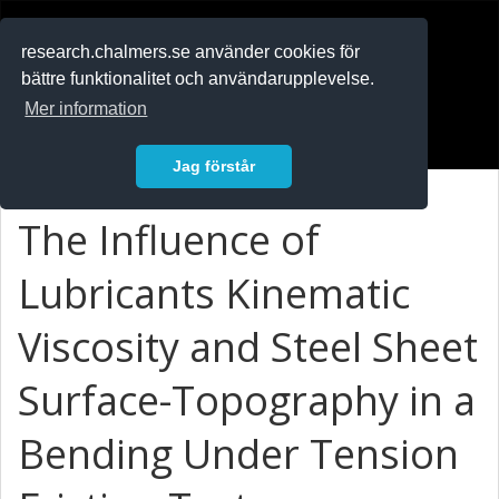
RESEARCH
.chalmers.se
research.chalmers.se använder cookies för
bättre funktionalitet och användarupplevelse.
In English
Mer information
Logga in
Jag förstår
The Influence of
Lubricants Kinematic
Viscosity and Steel Sheet
Surface-Topography in a
Bending Under Tension