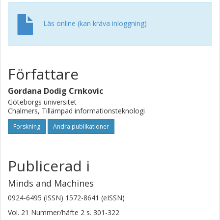
support this generalized framework. Computing
understood as information processing is closely related to
natural sciences; it helps us recognize connections
Läs online (kan kräva inloggning)
between sciences, and provides a unified approach for
modeling and simulating of both living and non-living
systems. © Springer Science+Business Media B.V. 2011.
Författare
Gordana Dodig Crnkovic
Göteborgs universitet
Chalmers, Tillämpad informationsteknologi
Forskning
Andra publikationer
Publicerad i
Minds and Machines
0924-6495 (ISSN) 1572-8641 (eISSN)
Vol. 21
Nummer/häfte
2
s.
301-322