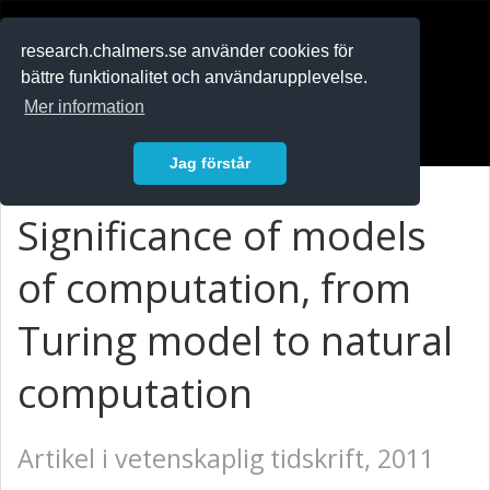
RESEARCH
.chalmers.se
research.chalmers.se använder cookies för
bättre funktionalitet och användarupplevelse.
In English
Mer information
Logga in
Jag förstår
Significance of models
of computation, from
Turing model to natural
computation
Artikel i vetenskaplig tidskrift, 2011