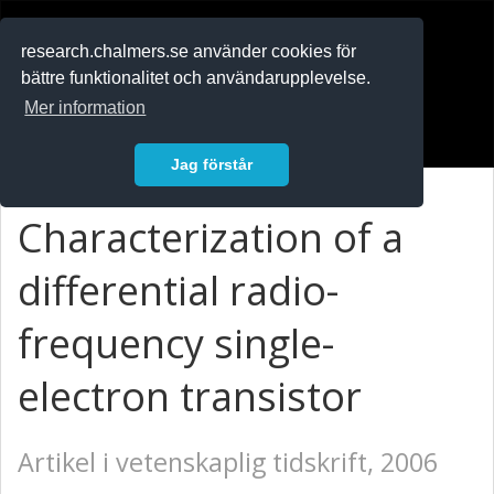
RESEARCH
.chalmers.se
research.chalmers.se använder cookies för
bättre funktionalitet och användarupplevelse.
In English
Mer information
Logga in
Jag förstår
Characterization of a
differential radio-
frequency single-
electron transistor
Artikel i vetenskaplig tidskrift, 2006