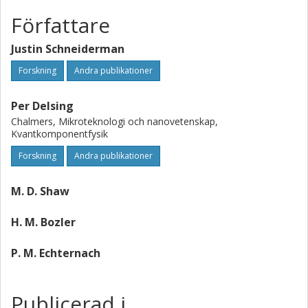
Författare
Justin Schneiderman
Forskning
Andra publikationer
Per Delsing
Chalmers, Mikroteknologi och nanovetenskap,
Kvantkomponentfysik
Forskning
Andra publikationer
M. D. Shaw
H. M. Bozler
P. M. Echternach
Publicerad i