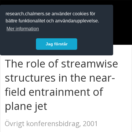
RESEARCH
.chalmers.se
research.chalmers.se använder cookies för
bättre funktionalitet och användarupplevelse.
In English
Mer information
Logga in
Jag förstår
The role of streamwise
structures in the near-
field entrainment of
plane jet
Övrigt konferensbidrag, 2001