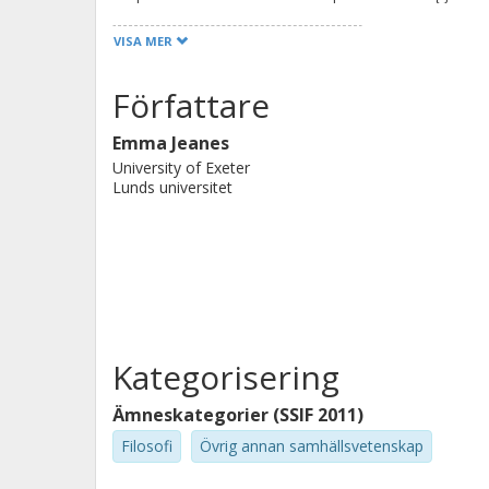
implications of critical management 
VISA MER
Managing research relationships • Us
Writing accounts of your research, f
Författare
problems and processes this title se
Emma Jeanes
faced by critical researchers doing
University of Exeter
studies. © Emma Jeanes and Tony H
Lunds universitet
Kategorisering
Ämneskategorier (SSIF 2011)
Filosofi
Övrig annan samhällsvetenskap