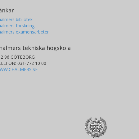
änkar
almers bibliotek
almers forskning
halmers examensarbeten
halmers tekniska högskola
12 96 GÖTEBORG
ELEFON: 031-772 10 00
WW.CHALMERS.SE