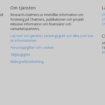
Om tjänsten
L
ill
Research.chalmers.se innehåller information om
Ch
forskning på Chalmers, publikationer och projekt
Ch
inklusive information om finansiärer och
C
samarbetspartners.
C
Läs mer om tjänsten, täckningsgrad och vilka som kan
se informationen
4
Personuppgifter och cookies
T
W
Tillgänglighet
Bibliografibearbetning