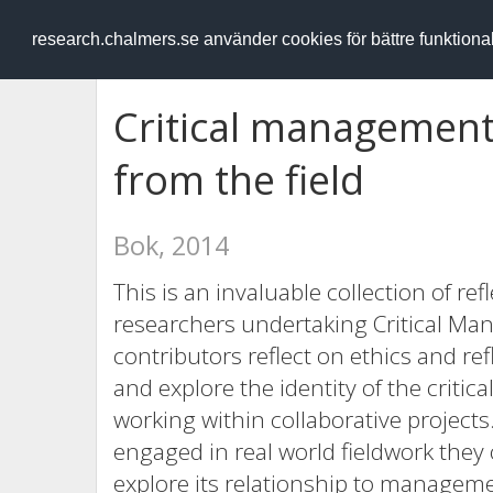
RESEARCH
.chalmers.se
research.chalmers.se använder cookies för bättre funktion
Critical management 
from the field
Bok, 2014
This is an invaluable collection of r
researchers undertaking Critical Ma
contributors reflect on ethics and re
and explore the identity of the critic
working within collaborative projec
engaged in real world fieldwork they
explore its relationship to managem