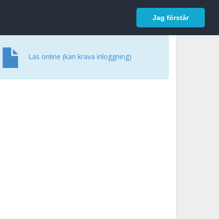
In English
Logga in
Jag förstår
Läs online (kan kräva inloggning)