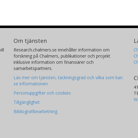
Om tjänsten
L
ill
Research.chalmers.se innehåller information om
Ch
forskning på Chalmers, publikationer och projekt
Ch
inklusive information om finansiärer och
C
samarbetspartners.
C
Läs mer om tjänsten, täckningsgrad och vilka som kan
se informationen
4
Personuppgifter och cookies
T
W
Tillgänglighet
Bibliografibearbetning