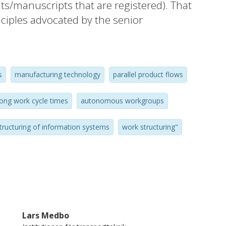
nts/manuscripts that are registered). That
nciples advocated by the senior
l learning and training were realised in
rposes.
s
manufacturing technology
parallel product flows
long work cycle times
autonomous workgroups
tructuring of information systems
work structuring"
Lars Medbo