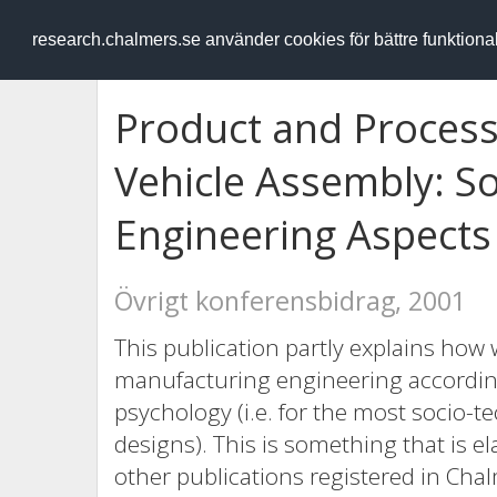
RESEARCH
.chalmers.se
research.chalmers.se använder cookies för bättre funktion
Product and Process
Vehicle Assembly: S
Engineering Aspects
Övrigt konferensbidrag, 2001
This publication partly explains h
manufacturing engineering according 
psychology (i.e. for the most socio-
designs). This is something that is el
other publications registered in Chalm