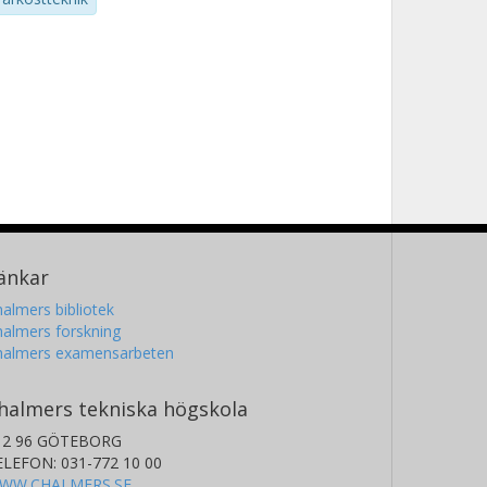
änkar
almers bibliotek
almers forskning
halmers examensarbeten
halmers tekniska högskola
12 96 GÖTEBORG
ELEFON: 031-772 10 00
WW.CHALMERS.SE