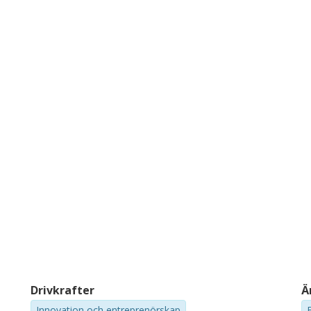
Drivkrafter
Ä
Innovation och entreprenörskap