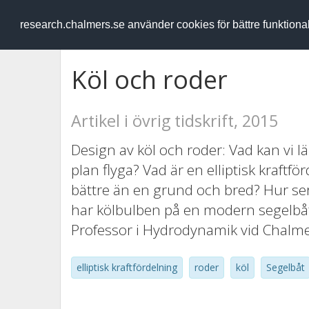
RESEARCH
.chalmers.se
research.chalmers.se använder cookies för bättre funktion
Köl och roder
Artikel i övrig tidskrift, 2015
Design av köl och roder: Vad kan vi l
plan flyga? Vad är en elliptisk kraftf
bättre än en grund och bred? Hur ser
har kölbulben på en modern segelbåt
Professor i Hydrodynamik vid Chalme
elliptisk kraftfördelning
roder
köl
Segelbåt