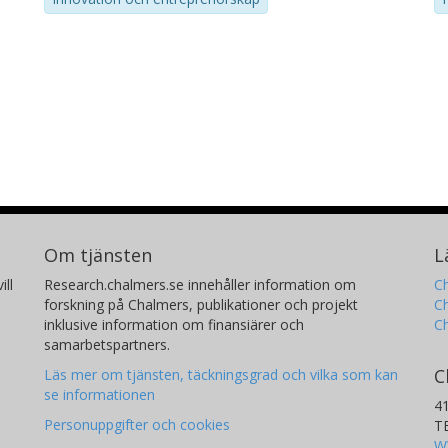
Om tjänsten
L
ill
Research.chalmers.se innehåller information om
Ch
forskning på Chalmers, publikationer och projekt
Ch
inklusive information om finansiärer och
C
samarbetspartners.
C
Läs mer om tjänsten, täckningsgrad och vilka som kan
se informationen
4
Personuppgifter och cookies
T
W