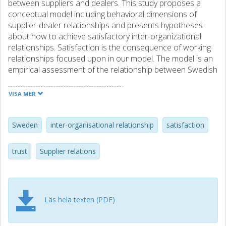
between suppliers and dealers. This study proposes a
conceptual model including behavioral dimensions of
supplier-dealer relationships and presents hypotheses
about how to achieve satisfactory inter-organizational
relationships. Satisfaction is the consequence of working
relationships focused upon in our model. The model is an
empirical assessment of the relationship between Swedish
lumber dealers and their suppliers. T-test evidence
suggests that all proposed critical variables, with the
VISA MER
exception of coercive power, are of significant importance
for achieving a high rate of perceived relationship
satisfaction, regardless of whether the relationship is
Sweden
inter-organisational relationship
satisfaction
characterized by a high or a low level of trust and
commitment. A good reputation, close relationship and
trust
Supplier relations
positive relationship benefits are key variables for the
achievement of high satisfaction in a ‘high-trust and
commitment relationship’. Results also indicate that it is
possible to achieve a high satisfaction level even when the
Läs hela texten (PDF)
supplier-dealer trust and commitment are lacking.