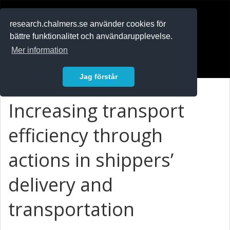
RESEARCH
.chalmers.se
research.chalmers.se använder cookies för
bättre funktionalitet och användarupplevelse.
In English
Mer information
Logga in
Jag förstår
Increasing transport
efficiency through
actions in shippers’
delivery and
transportation