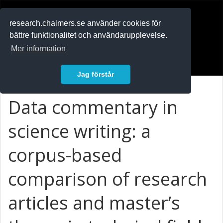
RESEARCH
.chalmers.se
research.chalmers.se använder cookies för
bättre funktionalitet och användarupplevelse.
In English
Mer information
Logga in
Jag förstår
Data commentary in
science writing: a
corpus-based
comparison of research
articles and master’s