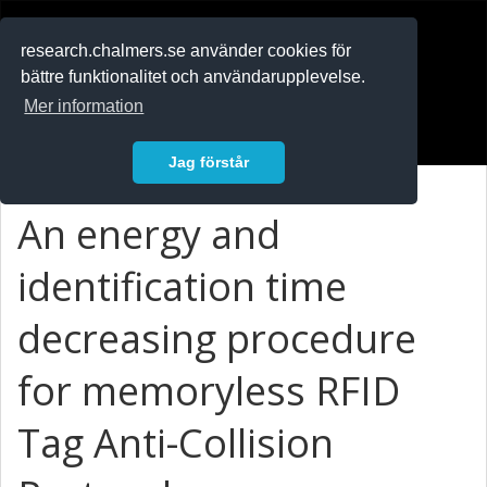
RESEARCH
.chalmers.se
research.chalmers.se använder cookies för
bättre funktionalitet och användarupplevelse.
In English
Mer information
Logga in
Jag förstår
An energy and
identification time
decreasing procedure
for memoryless RFID
Tag Anti-Collision