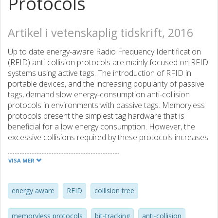
Protocols
Artikel i vetenskaplig tidskrift, 2016
Up to date energy-aware Radio Frequency Identification
(RFID) anti-collision protocols are mainly focused on RFID
systems using active tags. The introduction of RFID in
portable devices, and the increasing popularity of passive
tags, demand slow energy-consumption anti-collision
protocols in environments with passive tags. Memoryless
protocols present the simplest tag hardware that is
beneficial for a low energy consumption. However, the
excessive collisions required by these protocols increases
the energy consumption, wasting a large number of tag
transmitting bits. In this paper, a window procedure is
VISA MER
presented to manage the length of the tags’ bit-stream in
order to limit the energy wastage in collisions. The bit
window is applied to two memoryless anti-collision
energy aware
RFID
collision tree
protocols, the query tree protocol (QT) and the collision
tree protocol (CT), producing the query window tree
memoryless protocols
bit-tracking
anti-collision