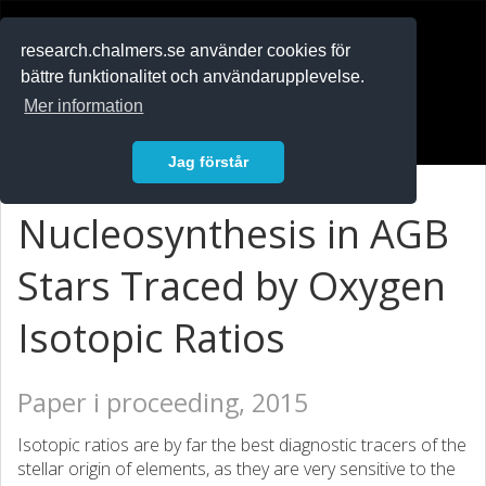
RESEARCH
.chalmers.se
research.chalmers.se använder cookies för
bättre funktionalitet och användarupplevelse.
In English
Mer information
Logga in
Jag förstår
Nucleosynthesis in AGB
Stars Traced by Oxygen
Isotopic Ratios
Paper i proceeding, 2015
Isotopic ratios are by far the best diagnostic tracers of the
stellar origin of elements, as they are very sensitive to the