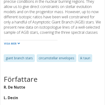
precise conditions in the nuclear burning regions. They
allow us to give direct constraints on stellar evolution
models and on the progenitor mass. However, up to now
different isotopic ratios have been well constrained for
only a handful of Asymptotic Giant Branch (AGB) stars. We
present new data on isotopologue lines of a well-selected
sample of AGB stars, covering the three spectral classes
of C-, S- and M-type stars. We report on the first efforts
made in determining accurate isotopologue fractions,
VISA MER
focusing on oxygen isotopes which are a crucial tracer of
the poorly constrained extra mixing processes in stellar
atmospheres.
giant branch stars
circumstellar envelopes
ik tauri
Författare
R. De Nutte
L. Decin