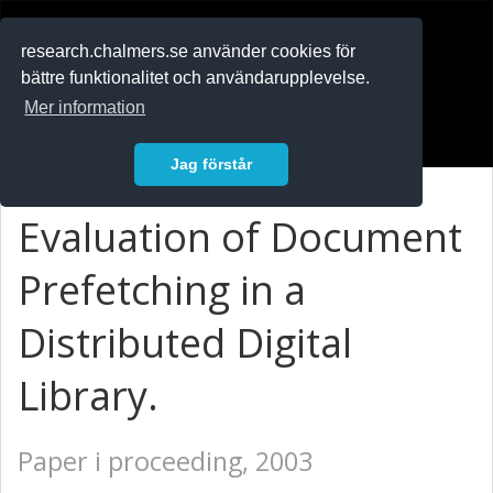
RESEARCH
.chalmers.se
research.chalmers.se använder cookies för
bättre funktionalitet och användarupplevelse.
In English
Mer information
Logga in
Jag förstår
Evaluation of Document
Prefetching in a
Distributed Digital
Library.
Paper i proceeding, 2003