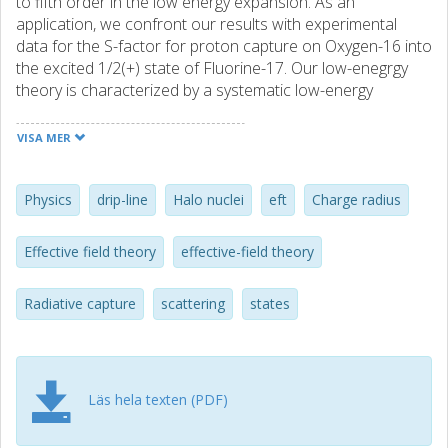
to fifth order in the low energy expansion. As an
application, we confront our results with experimental
data for the S-factor for proton capture on Oxygen-16 into
the excited 1/2(+) state of Fluorine-17. Our low-enegrgy
theory is characterized by a systematic low-energy
expansion, which can be used to quantify an energy-
dependent model error to be utilized in data fitting. Finally,
VISA MER
we show that the existence of proton halos is suppressed
by the need for two fine tunings in the underlying theory.
Physics
drip-line
Halo nuclei
eft
Charge radius
Effective field theory
effective-field theory
Radiative capture
scattering
states
Läs hela texten (PDF)