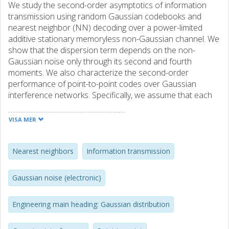
We study the second-order asymptotics of information
transmission using random Gaussian codebooks and
nearest neighbor (NN) decoding over a power-limited
additive stationary memoryless non-Gaussian channel. We
show that the dispersion term depends on the non-
Gaussian noise only through its second and fourth
moments. We also characterize the second-order
performance of point-to-point codes over Gaussian
interference networks. Specifically, we assume that each
user’s codebook is Gaussian and that NN decoding is
employed, i.e., that interference from unintended users is
VISA MER
treated as noise at each decoder.
Nearest neighbors
Information transmission
Gaussian noise (electronic)
Engineering main heading: Gaussian distribution