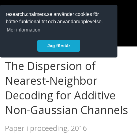
RESEARCH
.chalmers.se
research.chalmers.se använder cookies för
bättre funktionalitet och användarupplevelse.
In English
Mer information
Logga in
Jag förstår
The Dispersion of
Nearest-Neighbor
Decoding for Additive
Non-Gaussian Channels
Paper i proceeding, 2016