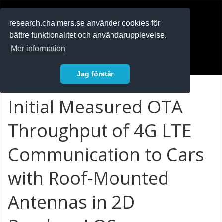
RESEARCH
.chalmers.se
research.chalmers.se använder cookies för
bättre funktionalitet och användarupplevelse.
In English
Mer information
Logga in
Jag förstår
Initial Measured OTA
Throughput of 4G LTE
Communication to Cars
with Roof-Mounted
Antennas in 2D