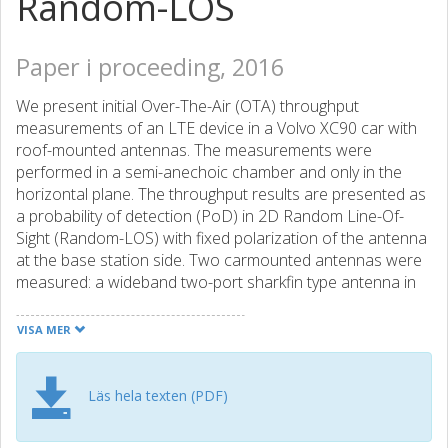
Random-LOS
Paper i proceeding, 2016
We present initial Over-The-Air (OTA) throughput
measurements of an LTE device in a Volvo XC90 car with
roof-mounted antennas. The measurements were
performed in a semi-anechoic chamber and only in the
horizontal plane. The throughput results are presented as
a probability of detection (PoD) in 2D Random Line-Of-
Sight (Random-LOS) with fixed polarization of the antenna
at the base station side. Two carmounted antennas were
measured: a wideband two-port sharkfin type antenna in
SISO and SIMO receive diversity-mode, and a narrowband
monopole antenna. The PoD curves clearly show the
VISA MER
expected performance improvements due to the antenna
diversity. In addition, the Random-LOS measurements
made it possible to discover potential for improvements of
Läs hela texten (PDF)
the tested antennas.