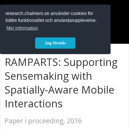
RESEARCH
.chalmers.se
research.chalmers.se använder cookies för
bättre funktionalitet och användarupplevelse.
In English
Mer information
Logga in
Jag förstår
RAMPARTS: Supporting
Sensemaking with
Spatially-Aware Mobile
Interactions
Paper i proceeding, 2016