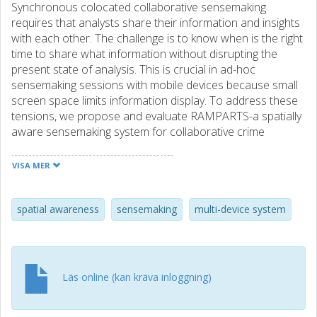
Synchronous colocated collaborative sensemaking
requires that analysts share their information and insights
with each other. The challenge is to know when is the right
time to share what information without disrupting the
present state of analysis. This is crucial in ad-hoc
sensemaking sessions with mobile devices because small
screen space limits information display. To address these
tensions, we propose and evaluate RAMPARTS-a spatially
aware sensemaking system for collaborative crime
analysis that aims to support faster information sharing,
clue-finding, and analysis. We compare RAMPARTS to an
VISA MER
interactive tabletop and a paper-based method in a
controlled laboratory study. We found that RAMPARTS
significantly decreased task completion time compared to
spatial awareness
sensemaking
multi-device system
paper, without affecting cognitive load or task completion
time adversely compared to an interactive tabletop. We
conclude that designing for ad-hoc colocated
sensemaking on mobile devices could benefit from spatial
Läs online (kan kräva inloggning)
awareness. In particular, spatial awareness could be used
to identify relevant information, support diverse alignment