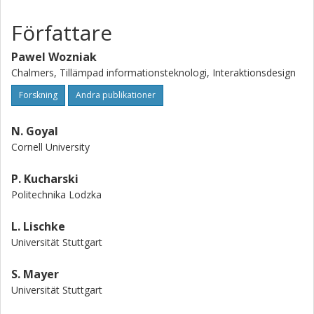
styles for visual comparison, and enable alternative
rhythms of sensemaking.
Författare
Pawel Wozniak
Chalmers, Tillämpad informationsteknologi, Interaktionsdesign
Forskning
Andra publikationer
N. Goyal
Cornell University
P. Kucharski
Politechnika Lodzka
L. Lischke
Universität Stuttgart
S. Mayer
Universität Stuttgart