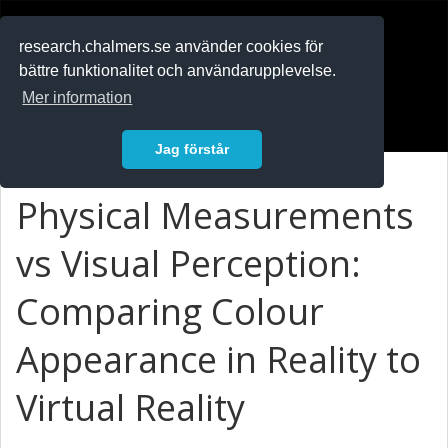
RESEARCH
.chalmers.se
research.chalmers.se använder cookies för
bättre funktionalitet och användarupplevelse.
In English
Mer information
Logga in
Jag förstår
Physical Measurements
vs Visual Perception:
Comparing Colour
Appearance in Reality to
Virtual Reality