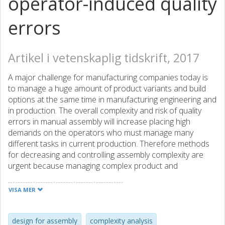
operator-induced quality
errors
Artikel i vetenskaplig tidskrift, 2017
A major challenge for manufacturing companies today is
to manage a huge amount of product variants and build
options at the same time in manufacturing engineering and
in production. The overall complexity and risk of quality
errors in manual assembly will increase placing high
demands on the operators who must manage many
different tasks in current production. Therefore methods
for decreasing and controlling assembly complexity are
urgent because managing complex product and
installation conditions will result in distinct competitive
advantages. The objective of this paper is to present a
VISA MER
method for predictive assessment of basic manual
assembly complexity and explain how included complexity
criteria were arrived at. The verified method includes
design for assembly
complexity analysis