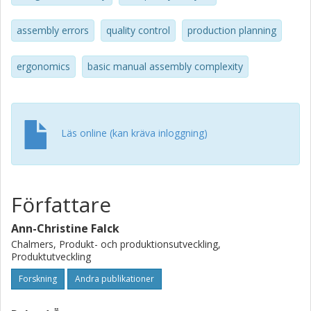
sixteen high complexity and sixteen low complexity criteria
to aid designers in preventing costly errors during
assembly errors
quality control
production planning
assembly and create good basic assembly conditions in
early design phases of new manufacturing concepts
ergonomics
basic manual assembly complexity
Läs online (kan kräva inloggning)
Författare
Ann-Christine Falck
Chalmers, Produkt- och produktionsutveckling,
Produktutveckling
Forskning
Andra publikationer